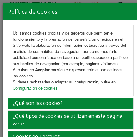
Política de Cookies
Utilizamos cookies propias y de terceros que permiten el
funcionamiento y la prestación de los servicios ofrecidos en el
MENU
Sitio web, la elaboración de información estadística a través del
análisis de sus hábitos de navegación, así como mostrarle
publicidad personalizada en base a un perfil elaborado a partir de
sus hábitos de navegación (por ejemplo, páginas visitadas).
La Ciudad
Al pulsar en
Aceptar
consiente expresamente el uso de todas
las cookies.
Si desea rechazarlas o adaptar su configuración, pulse en
Bienvenidos a Mérida
Configuración de cookies
.
¿Qué son las cookies?
Este congreso está acogido al cumplimiento del Código Ético de
FENIN. En cumplimiento de los mismos, incluimos link a la página web
¿Qué tipos de cookies se utilizan en esta página
de la oficina de turismo de la ciudad de Mérida.
web?
Cookies de Terceros