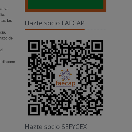
ativa
fía.
tas las
Hazte socio FAECAP
cia.
chazo de
el
al dispone
Hazte socio SEFYCEX