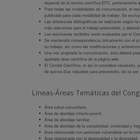
especial de la revista científica EFC, pertenecient
Para todas las modalidades de comunicación, el res
publicada para cada modalidad de trabajo. Se excluye d
Las referencias bibliográficas se realizarán según 
más relevantes para el trabajo presentado, y deberán
Los resúmenes recibidos serán evaluados por el Comi
Se mantendrá correspondencia únicamente con el prim
su trabajo, así como las modificaciones y aclaracio
Una vez aceptada la comunicación, ésta deberá prese
apartado área científica de la página web.
El Comité Científico, si así lo considera necesario, po
de quince días naturales para presentarlo, de no ser
Líneas-Áreas Temáticas del Cong
Área salud comunitaria.
Área de abordaje infanto-juvenil.
Área de abordaje familiar.
Área de abordaje de la complejidad, cronicidad y frag
Área relacionada con personas vulnerables en la co
Área relacionada con la desigualdad y la diversidad.