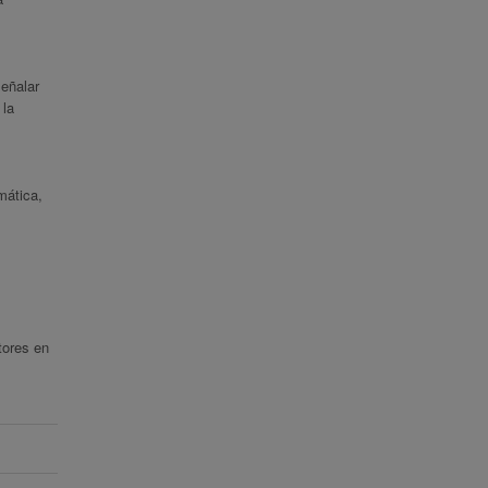
señalar
 la
mática,
tores en