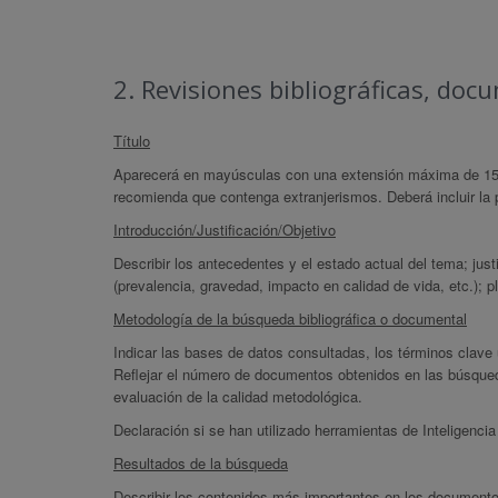
2. Revisiones bibliográficas, doc
Título
Aparecerá en mayúsculas con una extensión máxima de 15 
recomienda que contenga extranjerismos. Deberá incluir la p
Introducción/Justificación/Objetivo
Describir los antecedentes y el estado actual del tema; justif
(prevalencia, gravedad, impacto en calidad de vida, etc.); pla
Metodología de la búsqueda bibliográfica o documental
Indicar las bases de datos consultadas, los términos clave
Reflejar el número de documentos obtenidos en las búsqued
evaluación de la calidad metodológica.
Declaración si se han utilizado herramientas de Inteligencia a
Resultados de la búsqueda
Describir los contenidos más importantes en los documentos 