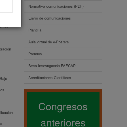
Normativa comunicaciones (PDF)
das ni
Envío de comunicaciones
entes:
Plantilla
Aula virtual de e-Pósters
oración
Premios
Beca Investigación FAECAP
Acreditaciones Cientificas
 Bajo
los
Congresos
licación
anteriores
ro