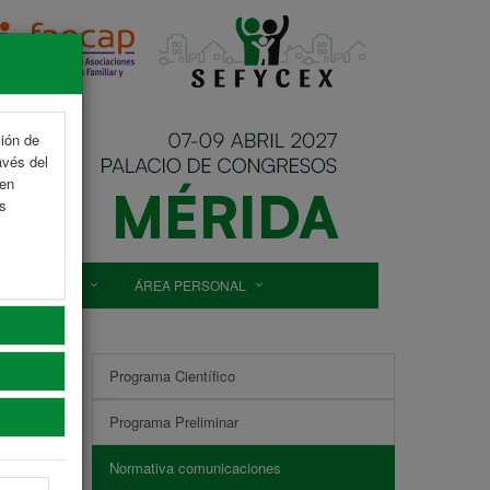
ción de
avés del
 en
as
. COMERCIAL
ÁREA PERSONAL
Programa Científico
Programa Preliminar
Normativa comunicaciones