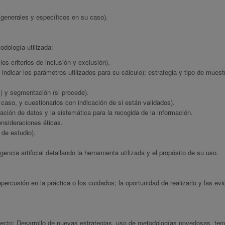
(generales y específicos en su caso).
odología utilizada:
os criterios de inclusión y exclusión).
indicar los parámetros utilizados para su cálculo); estrategia y tipo de muest
s) y segmentación (si procede).
caso, y cuestionarios con indicación de si están validados).
ración de datos y la sistemática para la recogida de la información.
nsideraciones éticas.
 de estudio).
gencia artificial detallando la herramienta utilizada y el propósito de su uso.
epercusión en la práctica o los cuidados; la oportunidad de realizarlo y las ev
yecto: Desarrollo de nuevas estrategias, uso de metodologías novedosas, tem