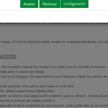
Configuración
ue sean inéditos, que no hayan sido presentados en otros Congresos o Jorna
 de la plataforma del congreso. Las modalidades de presentación son las sigui
 trabajo. El Comité Científico podrá cambiar la modalidad atendiendo a la val
autores
5. No se podrán cambiar los autores ni su orden una vez enviado el resumen.
erada autor o coautor del trabajo.
nscrito en el Congreso. Se mantendrá la cuota reducida a todos los autores de 
iendo aparecer como primer autor hasta en 2 de ellos.
ción, deberá especificarse debidamente.
tante, se reserva a la organización el derecho para su difusión, incluida la pub
rencia al autor/es del trabajo científico.
dependencia de la modalidad de comunicación, serán publicadas en un núme