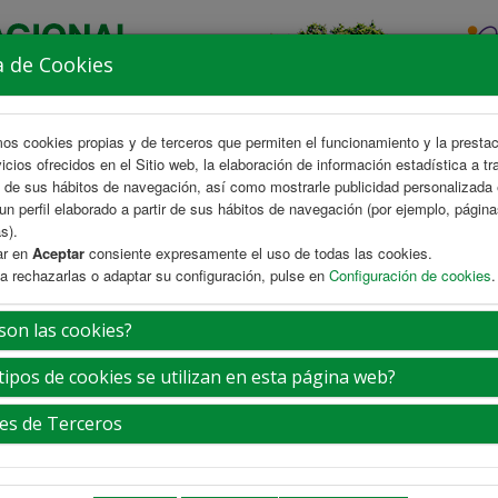
a de Cookies
mos cookies propias y de terceros que permiten el funcionamiento y la presta
vicios ofrecidos en el Sitio web, la elaboración de información estadística a tr
s de sus hábitos de navegación, así como mostrarle publicidad personalizada
un perfil elaborado a partir de sus hábitos de navegación (por ejemplo, págin
s).
ar en
Aceptar
consiente expresamente el uso de todas las cookies.
a rechazarlas o adaptar su configuración, pulse en
Configuración de cookies
.
AREA CIENTÍFICA
INSCRIPCIÓN
ALOJAMIENTO
EXP
son las cookies?
tipos de cookies se utilizan en esta página web?
es de Terceros
e de admisión: 24 de febrero de 2027