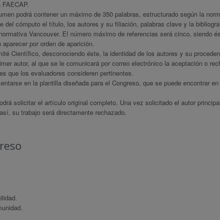
e a FAECAP.
umen podrá contener un máximo de 350 palabras, estructurado según la norm
el cómputo el título, los autores y su filiación, palabras clave y la bibliogra
la normativa Vancouver. El número máximo de referencias será cinco, siendo és
 aparecer por orden de aparición.
té Científico, desconociendo éste, la identidad de los autores y su proceden
er autor, al que se le comunicará por correo electrónico la aceptación o re
nes que los evaluadores consideren pertinentes.
ntarse en la plantilla diseñada para el Congreso, que se puede encontrar en 
drá solicitar el artículo original completo. Una vez solicitado el autor princip
 así, su trabajo será directamente rechazado.
reso
ilidad.
munidad.