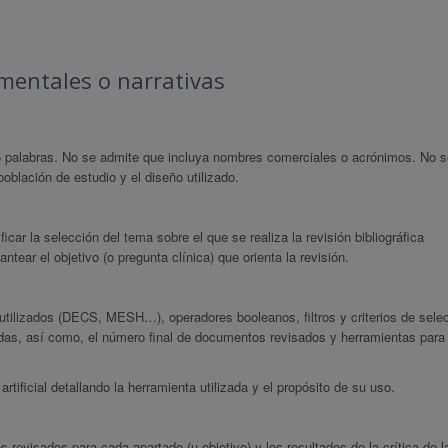
umentales o narrativas
palabras. No se admite que incluya nombres comerciales o acrónimos. No s
oblación de estudio y el diseño utilizado.
icar la selección del tema sobre el que se realiza la revisión bibliográfica
ntear el objetivo (o pregunta clínica) que orienta la revisión.
 utilizados (DECS, MESH…), operadores booleanos, filtros y criterios de sele
as, así como, el número final de documentos revisados y herramientas para 
rtificial detallando la herramienta utilizada y el propósito de su uso.
revisados para cada apartado (u objetivo) y los resultados de la crítica de l