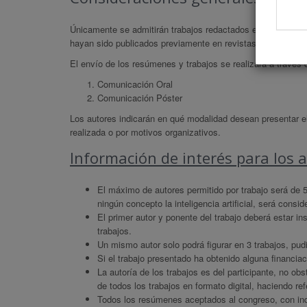
Únicamente se admitirán trabajos redactados en español, q
hayan sido publicados previamente en revistas científicas.
El envío de los resúmenes y trabajos se realizará a través
Comunicación Oral
Comunicación Póster
Los autores indicarán en qué modalidad desean presentar el
realizada o por motivos organizativos.
Información de interés para los 
El máximo de autores permitido por trabajo será de 
ningún concepto la inteligencia artificial, será consid
El primer autor y ponente del trabajo deberá estar i
trabajos.
Un mismo autor solo podrá figurar en 3 trabajos, pud
Si el trabajo presentado ha obtenido alguna financia
La autoría de los trabajos es del participante, no obs
de todos los trabajos en formato digital, haciendo refe
Todos los resúmenes aceptados al congreso, con in