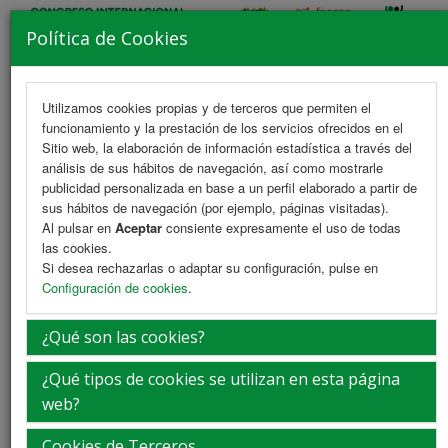
Política de Cookies
Utilizamos cookies propias y de terceros que permiten el
funcionamiento y la prestación de los servicios ofrecidos en el
MENU
Sitio web, la elaboración de información estadística a través del
análisis de sus hábitos de navegación, así como mostrarle
publicidad personalizada en base a un perfil elaborado a partir de
sus hábitos de navegación (por ejemplo, páginas visitadas).
Fortaleza emocional: como gestionar lo
Al pulsar en
Aceptar
consiente expresamente el uso de todas
que nos desborda. Sesión 1.
las cookies.
Si desea rechazarlas o adaptar su configuración, pulse en
Configuración de cookies
.
Viernes 9 de abril
¿Qué son las cookies?
¿Qué tipos de cookies se utilizan en esta página
web?
09:00-10:30h.
Cookies de Terceros